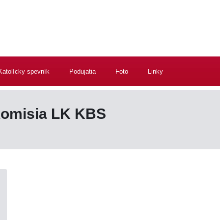
Katolícky spevník
Podujatia
Foto
Linky
omisia LK KBS